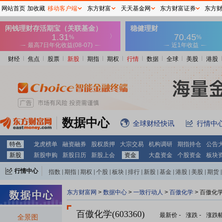
网站首页
加收藏
移动客户端
东方财富
天天基金网
东方财富证券
东方
财经
焦点
股票
新股
期指
期权
行情
数据
全球
美股
港股
数据中心
全球财经快讯
行情中
特色
龙虎榜单
融资融券
股权质押
大宗交易
机构调研
期指持仓
公告
新股
新股申购
新股日历
新股上会
资金
大盘资金
个股资金
板块
行情中心
指数
|
期指
|
期权
|
个股
|
板块
|
排行
|
新股
|
基金
|
港股
|
美股
|
期货
|
外汇
|
黄金
|
自选股
|
自选基金
东方财富网
>
数据中心
>
一致行动人
>
百傲化学
> 百傲化
百傲化学(603360)
最新价
-
涨跌
-
涨跌
全景图