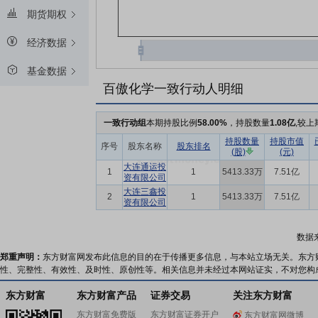
期货期权
经济数据
基金数据
百傲化学一致行动人明细
一致行动组
本期持股比例
58.00%
，持股数量
1.08亿
,较上
持股数量
持股市值
序号
股东名称
股东排名
(股)
(元)
大连通运投
1
1
5413.33万
7.51亿
资有限公司
大连三鑫投
2
1
5413.33万
7.51亿
资有限公司
数据
郑重声明：
东方财富网发布此信息的目的在于传播更多信息，与本站立场无关。东方
性、完整性、有效性、及时性、原创性等。相关信息并未经过本网站证实，不对您构
东方财富
东方财富产品
证券交易
关注东方财富
东方财富免费版
东方财富证券开户
东方财富网微博