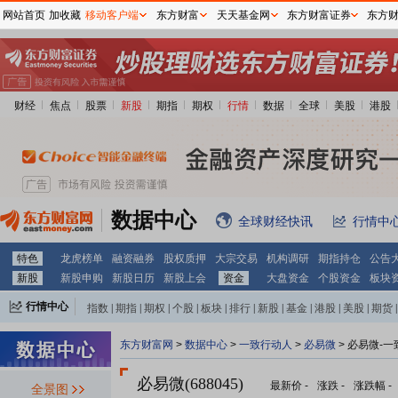
网站首页
加收藏
移动客户端
东方财富
天天基金网
东方财富证券
东方
财经
焦点
股票
新股
期指
期权
行情
数据
全球
美股
港股
数据中心
全球财经快讯
行情中
特色
龙虎榜单
融资融券
股权质押
大宗交易
机构调研
期指持仓
公告
新股
新股申购
新股日历
新股上会
资金
大盘资金
个股资金
板块
行情中心
指数
|
期指
|
期权
|
个股
|
板块
|
排行
|
新股
|
基金
|
港股
|
美股
|
期货
|
外汇
|
黄金
|
自选股
|
自选基金
东方财富网
>
数据中心
>
一致行动人
>
必易微
> 必易微-
必易微(688045)
最新价
-
涨跌
-
涨跌幅
-
全景图