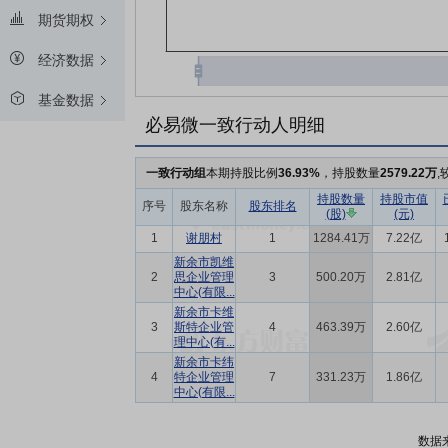
期货期权
经济数据
基金数据
必易微一致行动人明细
一致行动组
本期持股比例
36.93%
，持股数量
2579.22万
,
持股数量
持股市值
序号
股东名称
股东排名
(股)
(元)
1
谢朋村
1
1284.41万
7.22亿
新余市凯维
2
思企业管理
3
500.20万
2.81亿
中心(有限...
新余市卡维
3
斯特企业管
4
463.39万
2.60亿
理中心(有...
新余市卡纬
4
特企业管理
7
331.23万
1.86亿
中心(有限...
数据