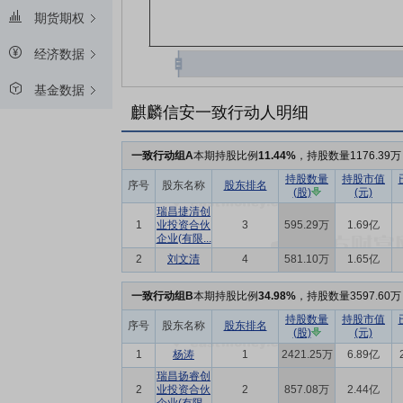
期货期权
经济数据
基金数据
麒麟信安一致行动人明细
一致行动组A
本期持股比例
11.44%
，持股数量1176.39万
持股数量
持股市值
序号
股东名称
股东排名
(股)
(元)
瑞昌捷清创
1
业投资合伙
3
595.29万
1.69亿
企业(有限...
2
刘文清
4
581.10万
1.65亿
一致行动组B
本期持股比例
34.98%
，持股数量3597.60万
持股数量
持股市值
序号
股东名称
股东排名
(股)
(元)
1
杨涛
1
2421.25万
6.89亿
瑞昌扬睿创
2
业投资合伙
2
857.08万
2.44亿