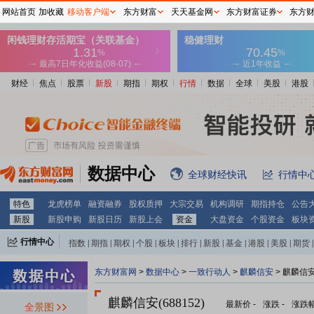
网站首页
加收藏
移动客户端
东方财富
天天基金网
东方财富证券
东方
财经
焦点
股票
新股
期指
期权
行情
数据
全球
美股
港股
数据中心
全球财经快讯
行情中
特色
龙虎榜单
融资融券
股权质押
大宗交易
机构调研
期指持仓
公告
新股
新股申购
新股日历
新股上会
资金
大盘资金
个股资金
板块
行情中心
指数
|
期指
|
期权
|
个股
|
板块
|
排行
|
新股
|
基金
|
港股
|
美股
|
期货
|
外汇
|
黄金
|
自选股
|
自选基金
东方财富网
>
数据中心
>
一致行动人
>
麒麟信安
> 麒麟信
麒麟信安(688152)
最新价
-
涨跌
-
涨跌
全景图