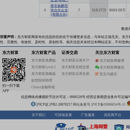
企业(有限...
泰安扬麒投
3
资合伙企业
7
319.27万
9083.09万
(有限合伙)
数据
郑重声明：
东方财富网发布此信息的目的在于传播更多信息，与本站立场无关。东方
性、完整性、有效性、及时性、原创性等。相关信息并未经过本网站证实，不对您构
东方财富
东方财富产品
证券交易
关注东方财富
东方财富免费版
东方财富证券开户
东方财富网微博
东方财富Level-2
东方财富在线交易
东方财富网微信
东方财富策略版
东方财富证券交易
意见与建议
妙想投研助理
扫一扫下载
Choice金融终端
APP
信息网络传播视听节目许可证：0908328号 经营证券期货业务许可证编号：91310
沪ICP证:沪B2-20070217
网站备案号:沪ICP备05006054号-11
关于我们
可持续发展
广告服务
供应商平台