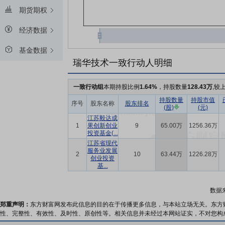
期货期权
经济数据
基金数据
瑞华技术一致行动人明细
一致行动组
本期持股比例
1.64%
，持股数量
128.43万
,较
持股数量
持股市值
序号
股东名称
股东排名
(股)
(元)
江苏毅达成
1
果创新创业
9
65.00万
1256.36万
投资基金(...
江苏省现代
服务业发展
2
10
63.44万
1226.28万
创业投资
基...
数据
郑重声明：
东方财富网发布此信息的目的在于传播更多信息，与本站立场无关。东方
性、完整性、有效性、及时性、原创性等。相关信息并未经过本网站证实，不对您构