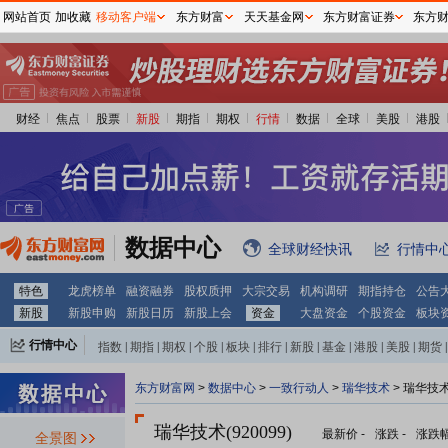
网站首页
加收藏
移动客户端
东方财富
天天基金网
东方财富证券
东方
财经
焦点
股票
新股
期指
期权
行情
数据
全球
美股
港股
数据中心
全球财经快讯
行情中
特色
龙虎榜单
融资融券
股权质押
大宗交易
机构调研
期指持仓
公告
新股
新股申购
新股日历
新股上会
资金
大盘资金
个股资金
板块
行情中心
指数
|
期指
|
期权
|
个股
|
板块
|
排行
|
新股
|
基金
|
港股
|
美股
|
期货
|
外汇
|
黄金
|
自选股
|
自选基金
东方财富网
>
数据中心
>
一致行动人
>
瑞华技术
> 瑞华技
瑞华技术(920099)
最新价
-
涨跌
-
涨跌
全景图