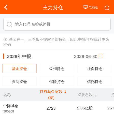
主力持仓
基金在一、三季报不披露全部持仓，因此中报/年报统计更为
准确
2026年中报
2026-06-30
基金持仓
QFII持仓
社保持仓
券商持仓
保险持仓
信托持仓
持有基金家数
持股总数
名称
(家)
中际旭创
2.06亿股
26
2723
300308