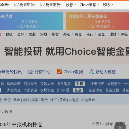
基金网
东方财富证券
东方财富期货
妙想
Choice数据
股吧
情
数据
全球
美股
港股
期货
外汇
黄金
银行
基金
理财
保险
全球财经快讯
行情中心
Choice数据
妙想大模型
交易
机构调研
期指持仓
公告大全
条件选股
财报
业绩报表
最新预告
分
大盘资金
个股资金
板块资金
沪 港 通
基金
基金净值
基金定投
基金
行
|
新股
|
基金
|
港股
|
美股
|
期货
|
外汇
|
黄金
|
自选股
|
自选基金
主力数据
026年中报机构持仓
个股主力持仓: