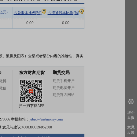
亿元)
占总股本比例(%)
占流通股本比例(%)
0.00
0.00
频、数据及图表）全部或者部分内容的准确性、真实
金
东方财富期货
期货交易
期货手机开户
微博
期货电脑开户
微信
期货官方网站
扫一扫下载APP
涉企
举报
78686 举报邮箱：
jubao@eastmoney.com
网
意见与建议:4000300059/952500
意见
反馈