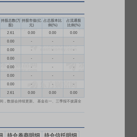
持股总数(万
持股市值(亿
占总股本比
占流通股
股)
元)
例(%)
比例(%)
2.61
0.00
0.00
0.00
0.00
-
-
-
0.00
-
-
-
0.00
-
-
-
0.00
-
-
-
0.00
-
-
-
0.00
-
-
-
2.61
0.00
0.00
0.00
间，数据会持续更新。 基金在一、三季报不披露全
细
持仓券商明细
持仓信托明细