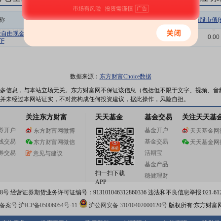
称
相关链接
机构属性
持股总数(万股)
持股市值(
股自由现金流
持仓明细
基金
2.61
0.00
F
数据来源：
东方财富Choice数据
多信息，与本站立场无关。东方财富网不保证该信息（包括但不限于文字、视频、音
并未经过本网站证实，不对您构成任何投资建议，据此操作，风险自担。
关注东方财富
天天基金
基金交易
关注天天基
券开户
基金开户
东方财富网微博
天天基金网
线交易
基金交易
东方财富网微信
天天基金网
券交易
活期宝
意见与建议
基金产品
扫一扫下载
稳健理财
APP
 经营证券期货业务许可证编号：913101046312860336 违法和不良信息举报:021-612
案号:沪ICP备05006054号-11
沪公网安备 31010402000120号
版权所有:东方财富