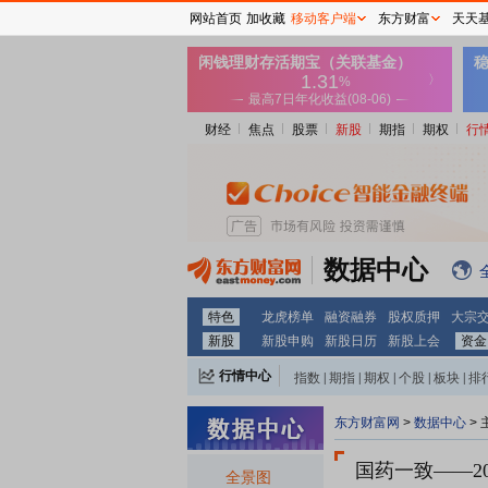
网站首页
加收藏
移动客户端
东方财富
天天
财经
焦点
股票
新股
期指
期权
行
数据中心
特色
龙虎榜单
融资融券
股权质押
大宗
新股
新股申购
新股日历
新股上会
资金
行情中心
指数
|
期指
|
期权
|
个股
|
板块
|
排
东方财富网
>
数据中心
>
国药一致
——2
全景图