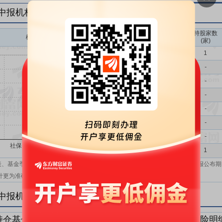
年中报机构持仓一览
持股家数
机构持股(万)
机构属性
(家)
基金
1
QFII
-
社保
-
保险
-
券商
-
信托
-
其他
-
机构汇总
1
表、基金季报、半年报和基金年报；在上市公司报表、基金季报、半年报和年报公布期
计更为准确。
年中报机构持仓明细
持仓基金明细
持仓QFII明细
持仓社保明细
持仓保险明