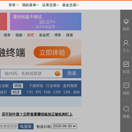
登录
我的菜单
证券交易
基金交易
动态
债券
视频
股吧
基金吧
博客
搜索
个人
自选
0
红送配
研报
个股研报
行业研报
盈利预测
排行
经济
CPI
PPI
PMI
GDP
LPR
房价
消息
买不到牛股？立即查看哪些板块正被机构盯上
搜索
数据日期: