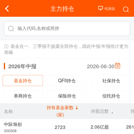
主力持仓
基金在一、三季报不披露全部持仓，因此中报/年报统计更为
准确
2026年中报
2026-06-30
基金持仓
QFII持仓
社保持仓
券商持仓
保险持仓
信托持仓
持有基金家数
持股总数
名称
(家)
中际旭创
2.06亿股
26
2723
300308