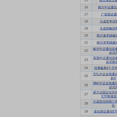
15
南方深证主板
16
南方中证通信
17
广发国证通
18
大成竞争优
19
大成策略回
20
南方逸享稳健
21
南方泽享稳健
银河中证通信设
22
起式
富国中证通信设备
23
起式联
24
信澳鑫泰6个月
天弘中证全指通
25
起A
博时中证全指通
26
起式
易方达国证信息
27
ETF联接
大成至信回报三
28
合
29
嘉实国证通信ET