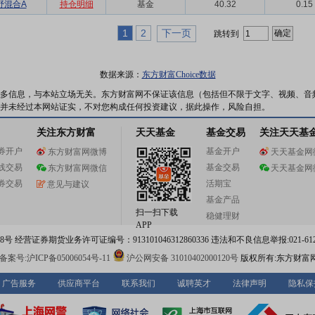
野混合A
持仓明细
基金
40.32
0.15
1
2
下一页
跳转到
数据来源：
东方财富Choice数据
多信息，与本站立场无关。东方财富网不保证该信息（包括但不限于文字、视频、音
并未经过本网站证实，不对您构成任何投资建议，据此操作，风险自担。
关注东方财富
天天基金
基金交易
关注天天基
券开户
基金开户
东方财富网微博
天天基金网
线交易
基金交易
东方财富网微信
天天基金网
券交易
活期宝
意见与建议
基金产品
扫一扫下载
稳健理财
APP
 经营证券期货业务许可证编号：913101046312860336 违法和不良信息举报:021-612
案号:沪ICP备05006054号-11
沪公网安备 31010402000120号
版权所有:东方财富
广告服务
供应商平台
联系我们
诚聘英才
法律声明
隐私保