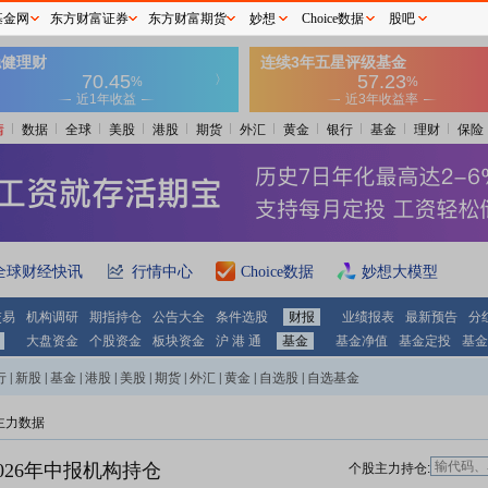
基金网
东方财富证券
东方财富期货
妙想
Choice数据
股吧
情
数据
全球
美股
港股
期货
外汇
黄金
银行
基金
理财
保险
全球财经快讯
行情中心
Choice数据
妙想大模型
交易
机构调研
期指持仓
公告大全
条件选股
财报
业绩报表
最新预告
分
大盘资金
个股资金
板块资金
沪 港 通
基金
基金净值
基金定投
基金
行
|
新股
|
基金
|
港股
|
美股
|
期货
|
外汇
|
黄金
|
自选股
|
自选基金
主力数据
026年中报机构持仓
个股主力持仓: