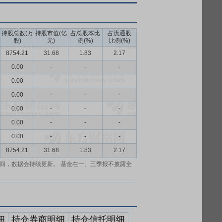
持股总数(万
持股市值(亿
占总股本比
占流通股
股)
元)
例(%)
比例(%)
8754.21
31.68
1.83
2.17
0.00
-
-
-
0.00
-
-
-
0.00
-
-
-
0.00
-
-
-
0.00
-
-
-
0.00
-
-
-
8754.21
31.68
1.83
2.17
间，数据会持续更新。 基金在一、三季报不披露全
细
持仓券商明细
持仓信托明细