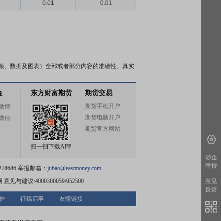
0.01
0.01
频、数据及图表）全部或者部分内容的准确性、真实
金
东方财富期货
期货交易
期货手机开户
微博
期货电脑开户
微信
期货官方网站
扫一扫下载APP
涉企
举报
78686 举报邮箱：
jubao@eastmoney.com
网
意见与建议:4000300059/952500
意见
反馈
护
征稿启事
友情链接