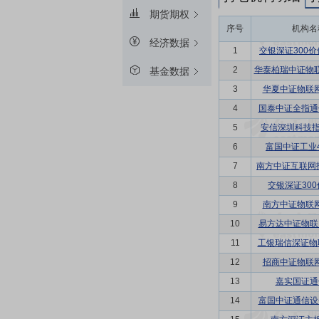
期货期权
序号
机构名
经济数据
1
交银深证300价
2
华泰柏瑞中证物联
基金数据
3
华夏中证物联网
4
国泰中证全指通
5
安信深圳科技指数
6
富国中证工业4
7
南方中证互联网指
8
交银深证300
9
南方中证物联网
10
易方达中证物联
11
工银瑞信深证物联
12
招商中证物联网
13
嘉实国证通
14
富国中证通信设