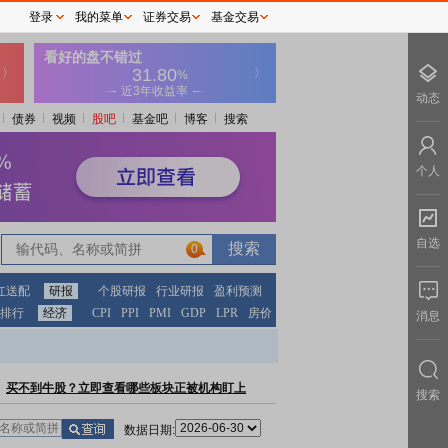
登录
我的菜单
证券交易
基金交易
动态
债券
视频
股吧
基金吧
博客
搜索
个人
自选
0
红送配
研报
个股研报
行业研报
盈利预测
排行
经济
CPI
PPI
PMI
GDP
LPR
房价
消息
买不到牛股？立即查看哪些板块正被机构盯上
搜索
数据日期: