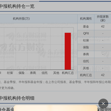
年中报机构持仓一览
持股家数
机构持股(万)
机构属性
(家)
基金
42
QFII
-
社保
-
保险
-
券商
-
信托
-
其他
-
机构汇总
42
表、基金季报、半年报和基金年报；在上市公司报表、基金季报、半年报和年报公布期
计更为准确。
年中报机构持仓明细
持仓基金明细
持仓QFII明细
持仓社保明细
持仓保险明