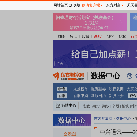
网站首页
加收藏
移动客户端
东方财富
天天
财经
焦点
股票
新股
期指
期权
行
数据中心
特色
龙虎榜单
融资融券
股权质押
大宗
新股
新股申购
新股日历
新股上会
资金
行情中心
指数
|
期指
|
期权
|
个股
|
板块
|
排
东方财富网
>
数据中心
>
中兴通讯
——2
全景图