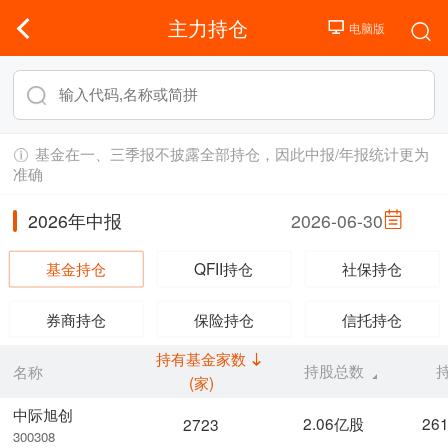
主力持仓
基金在一、三季报不披露全部持仓，因此中报/年报统计更为
准确
2026年中报
2026-06-30
基金持仓
QFII持仓
社保持仓
券商持仓
保险持仓
信托持仓
持有基金家数
持股总数
名称
(家)
中际旭创
2.06亿股
26
2723
300308