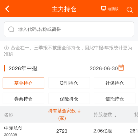
主力持仓
基金在一、三季报不披露全部持仓，因此中报/年报统计更为
准确
2026年中报
2026-06-30
基金持仓
QFII持仓
社保持仓
券商持仓
保险持仓
信托持仓
持有基金家数
持股总数
名称
(家)
中际旭创
2.06亿股
26
2723
300308