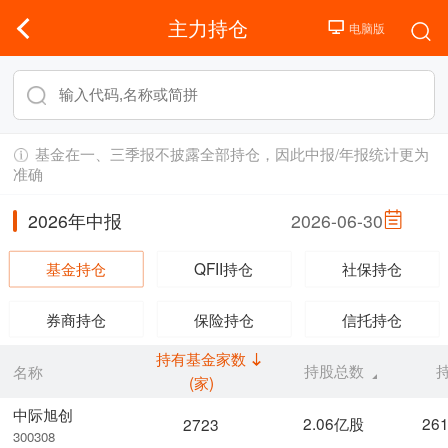
主力持仓
基金在一、三季报不披露全部持仓，因此中报/年报统计更为
准确
2026年中报
2026-06-30
基金持仓
QFII持仓
社保持仓
券商持仓
保险持仓
信托持仓
持有基金家数
持股总数
名称
(家)
中际旭创
2.06亿股
26
2723
300308