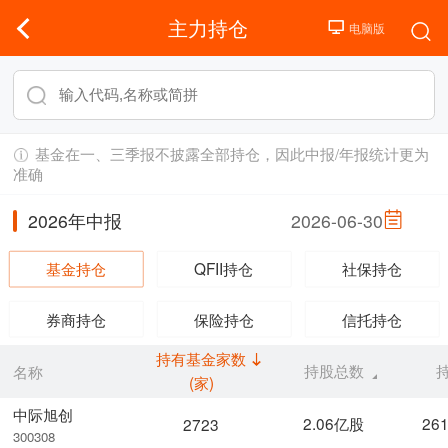
主力持仓
基金在一、三季报不披露全部持仓，因此中报/年报统计更为
准确
2026年中报
2026-06-30
基金持仓
QFII持仓
社保持仓
券商持仓
保险持仓
信托持仓
持有基金家数
持股总数
名称
(家)
中际旭创
2.06亿股
26
2723
300308