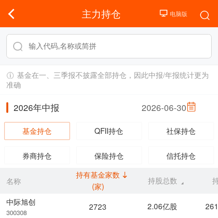
主力持仓
基金在一、三季报不披露全部持仓，因此中报/年报统计更为
准确
2026年中报
2026-06-30
基金持仓
QFII持仓
社保持仓
券商持仓
保险持仓
信托持仓
持有基金家数
持股总数
名称
(家)
中际旭创
2.06亿股
26
2723
300308