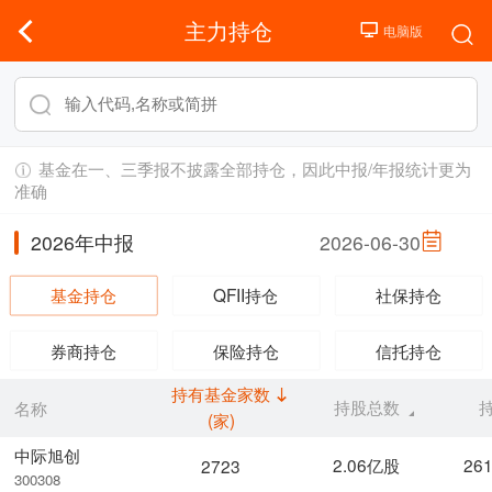
主力持仓
基金在一、三季报不披露全部持仓，因此中报/年报统计更为
准确
2026年中报
2026-06-30
基金持仓
QFII持仓
社保持仓
券商持仓
保险持仓
信托持仓
持有基金家数
持股总数
名称
(家)
中际旭创
2.06亿股
26
2723
300308