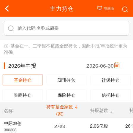
主力持仓
基金在一、三季报不披露全部持仓，因此中报/年报统计更为
准确
2026年中报
2026-06-30
基金持仓
QFII持仓
社保持仓
券商持仓
保险持仓
信托持仓
持有基金家数
持股总数
名称
(家)
中际旭创
2.06亿股
26
2723
300308