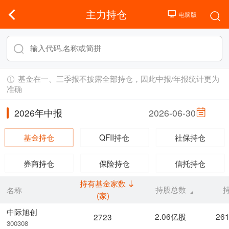
主力持仓
基金在一、三季报不披露全部持仓，因此中报/年报统计更为
准确
2026年中报
2026-06-30
基金持仓
QFII持仓
社保持仓
券商持仓
保险持仓
信托持仓
持有基金家数
持股总数
名称
(家)
中际旭创
2.06亿股
26
2723
300308