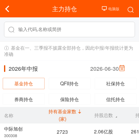
主力持仓
基金在一、三季报不披露全部持仓，因此中报/年报统计更为
准确
2026年中报
2026-06-30
基金持仓
QFII持仓
社保持仓
券商持仓
保险持仓
信托持仓
持有基金家数
持股总数
名称
(家)
中际旭创
2.06亿股
26
2723
300308