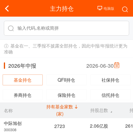
主力持仓
基金在一、三季报不披露全部持仓，因此中报/年报统计更为
准确
2026年中报
2026-06-30
基金持仓
QFII持仓
社保持仓
券商持仓
保险持仓
信托持仓
持有基金家数
持股总数
名称
(家)
中际旭创
2.06亿股
26
2723
300308