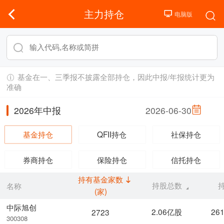
主力持仓
基金在一、三季报不披露全部持仓，因此中报/年报统计更为
准确
2026年中报
2026-06-30
基金持仓
QFII持仓
社保持仓
券商持仓
保险持仓
信托持仓
持有基金家数
持股总数
名称
(家)
中际旭创
2.06亿股
26
2723
300308