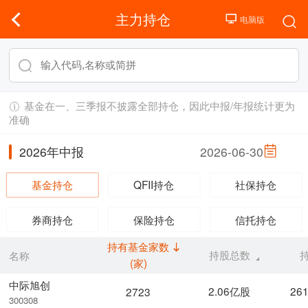
主力持仓
基金在一、三季报不披露全部持仓，因此中报/年报统计更为
准确
2026年中报
2026-06-30
基金持仓
QFII持仓
社保持仓
券商持仓
保险持仓
信托持仓
持有基金家数
持股总数
名称
(家)
中际旭创
2.06亿股
26
2723
300308