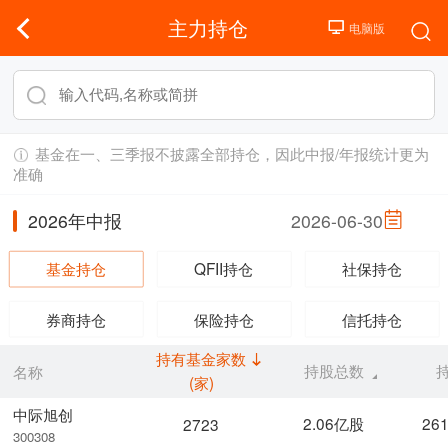
主力持仓
基金在一、三季报不披露全部持仓，因此中报/年报统计更为
准确
2026年中报
2026-06-30
基金持仓
QFII持仓
社保持仓
券商持仓
保险持仓
信托持仓
持有基金家数
持股总数
名称
(家)
中际旭创
2.06亿股
26
2723
300308