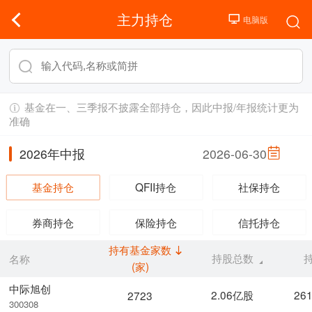
主力持仓
基金在一、三季报不披露全部持仓，因此中报/年报统计更为
准确
2026年中报
2026-06-30
基金持仓
QFII持仓
社保持仓
券商持仓
保险持仓
信托持仓
持有基金家数
持股总数
名称
(家)
中际旭创
2.06亿股
26
2723
300308