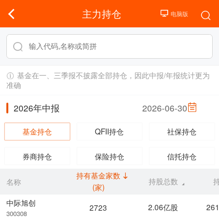
主力持仓
基金在一、三季报不披露全部持仓，因此中报/年报统计更为
准确
2026年中报
2026-06-30
基金持仓
QFII持仓
社保持仓
券商持仓
保险持仓
信托持仓
持有基金家数
持股总数
名称
(家)
中际旭创
2.06亿股
26
2723
300308