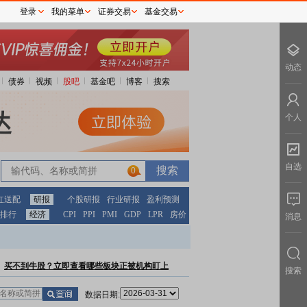
登录
我的菜单
证券交易
基金交易
动态
债券
视频
股吧
基金吧
博客
搜索
个人
自选
0
红送配
研报
个股研报
行业研报
盈利预测
排行
经济
CPI
PPI
PMI
GDP
LPR
房价
消息
买不到牛股？立即查看哪些板块正被机构盯上
搜索
数据日期: