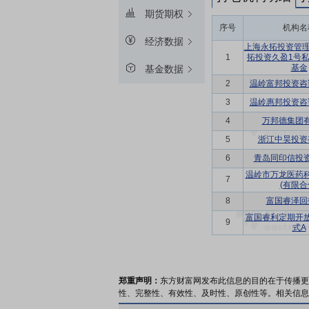
期货期权
序号
机构名
经济数据
上海永拓投资管理
1
拓投资久盈1号
基金
基金数据
2
温岭富邦投资咨
3
温岭惠邦投资咨
4
万邦德集团
5
浙江中昊投资
6
青岛同印信投
温岭市万龙医药
7
(有限合
8
富国睿泽回
富国睿利定期开
9
式A
郑重声明：
东方财富网发布此信息的目的在于传播更
性、完整性、有效性、及时性、原创性等。相关信息