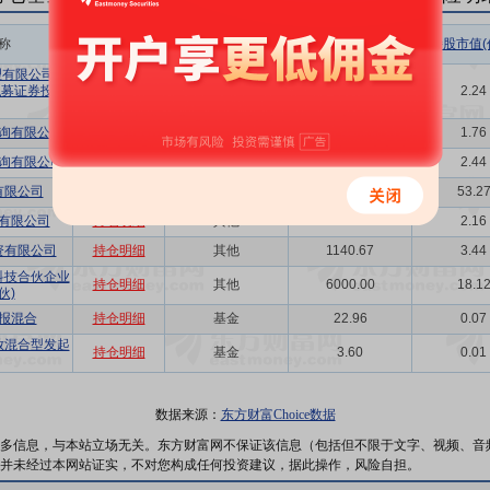
称
相关链接
机构属性
持股总数(万股)
持股市值(
有限公司-永
私募证券投资
持仓明细
其他
740.24
2.24
询有限公司
持仓明细
其他
584.34
1.76
询有限公司
持仓明细
其他
806.55
2.44
有限公司
持仓明细
其他
17638.74
53.2
有限公司
持仓明细
其他
716.00
2.16
资有限公司
持仓明细
其他
1140.67
3.44
科技合伙企业
持仓明细
其他
6000.00
18.1
伙)
报混合
持仓明细
基金
22.96
0.07
放混合型发起
持仓明细
基金
3.60
0.01
数据来源：
东方财富Choice数据
多信息，与本站立场无关。东方财富网不保证该信息（包括但不限于文字、视频、音
并未经过本网站证实，不对您构成任何投资建议，据此操作，风险自担。