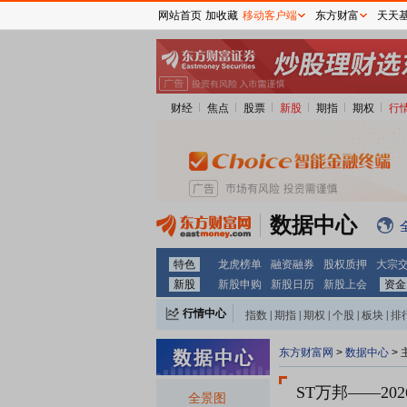
网站首页
加收藏
移动客户端
东方财富
天天
财经
焦点
股票
新股
期指
期权
行
数据中心
特色
龙虎榜单
融资融券
股权质押
大宗
新股
新股申购
新股日历
新股上会
资金
行情中心
指数
|
期指
|
期权
|
个股
|
板块
|
排
东方财富网
>
数据中心
>
ST万邦
——20
全景图