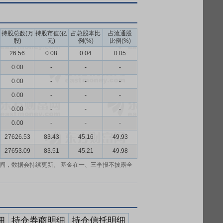
持股总数(万
持股市值(亿
占总股本比
占流通股
股)
元)
例(%)
比例(%)
26.56
0.08
0.04
0.05
0.00
-
-
-
0.00
-
-
-
0.00
-
-
-
0.00
-
-
-
0.00
-
-
-
27626.53
83.43
45.16
49.93
27653.09
83.51
45.21
49.98
间，数据会持续更新。 基金在一、三季报不披露全
细
持仓券商明细
持仓信托明细