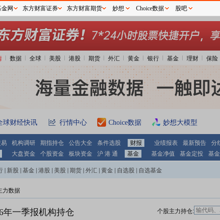
基金网
东方财富证券
东方财富期货
妙想
Choice数据
股吧
情
数据
全球
美股
港股
期货
外汇
黄金
银行
基金
理财
保险
全球财经快讯
行情中心
Choice数据
妙想大模型
交易
机构调研
期指持仓
公告大全
条件选股
财报
业绩报表
最新预告
分
大盘资金
个股资金
板块资金
沪 港 通
基金
基金净值
基金定投
基金
行
|
新股
|
基金
|
港股
|
美股
|
期货
|
外汇
|
黄金
|
自选股
|
自选基金
主力数据
26年一季报机构持仓
个股主力持仓: