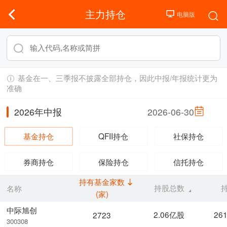
主力持仓
基金在一、三季报不披露全部持仓，因此中报/年报统计更为
准确
2026年中报
2026-06-30
基金持仓
QFII持仓
社保持仓
券商持仓
保险持仓
信托持仓
持有基金家数
持股总数
名称
(家)
中际旭创
2.06亿股
26
2723
300308