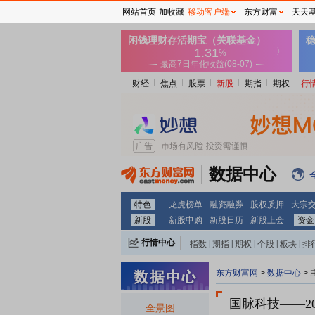
网站首页
加收藏
移动客户端
东方财富
天天
财经
焦点
股票
新股
期指
期权
行
数据中心
特色
龙虎榜单
融资融券
股权质押
大宗
新股
新股申购
新股日历
新股上会
资金
行情中心
指数
|
期指
|
期权
|
个股
|
板块
|
排
东方财富网
>
数据中心
>
国脉科技
——2
全景图