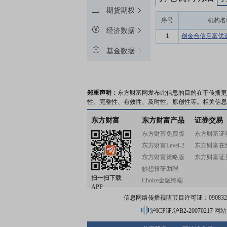
期货期权
序号
机构名
经济数据
1
创金合信启富优
基金数据
郑重声明：
东方财富网发布此信息的目的在于传播更
性、完整性、有效性、及时性、原创性等。相关信息
东方财富
东方财富产品
证券交易
东方财富免费版
东方财富证
东方财富Level-2
东方财富在
东方财富策略版
东方财富证
妙想投研助理
扫一扫下载
Choice金融终端
APP
信息网络传播视听节目许可证：0908328号
沪ICP证:沪B2-20070217
网站备