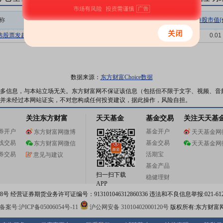
称
相关链接
机构属性
持股总数(万股)
持股市值(
选股票发起A
持仓明细
基金
11.70
0.01
数据来源：
东方财富Choice数据
多信息，与本站立场无关。东方财富网不保证该信息（包括但不限于文字、视频、音
并未经过本网站证实，不对您构成任何投资建议，据此操作，风险自担。
关注东方财富
天天基金
基金交易
关注天天基
券开户
基金开户
东方财富网微博
天天基金网
线交易
基金交易
东方财富网微信
天天基金网
券交易
活期宝
意见与建议
基金产品
扫一扫下载
稳健理财
APP
 经营证券期货业务许可证编号：913101046312860336 违法和不良信息举报:021-612
案号:沪ICP备05006054号-11
沪公网安备 31010402000120号
版权所有:东方财富