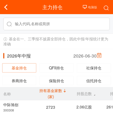
主力持仓
基金在一、三季报不披露全部持仓，因此中报/年报统计更为
准确
2026年中报
2026-06-30
基金持仓
QFII持仓
社保持仓
券商持仓
保险持仓
信托持仓
持有基金家数
持股总数
名称
(家)
中际旭创
2.06亿股
26
2723
300308