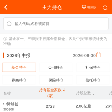
主力持仓
基金在一、三季报不披露全部持仓，因此中报/年报统计更为
准确
2026年中报
2026-06-30
基金持仓
QFII持仓
社保持仓
券商持仓
保险持仓
信托持仓
持有基金家数
持股总数
名称
(家)
中际旭创
2.06亿股
26
2723
300308