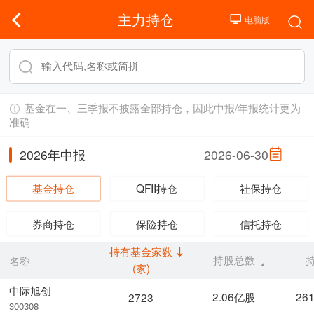
主力持仓
基金在一、三季报不披露全部持仓，因此中报/年报统计更为
准确
2026年中报
2026-06-30
基金持仓
QFII持仓
社保持仓
券商持仓
保险持仓
信托持仓
持有基金家数
持股总数
名称
(家)
中际旭创
2.06亿股
26
2723
300308