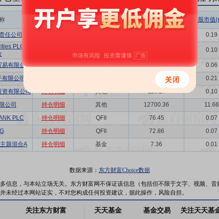
称
相关链接
机构属性
持股总数(万股)
持股市值(
责任公司
持仓明细
QFII
207.87
0.19
rities PLC-自
持仓明细
QFII
114.18
0.10
金
贸易有限公司
持仓明细
其他
62.15
0.06
子有限公司
持仓明细
其他
231.34
0.21
投资有限公司
持仓明细
其他
113.27
0.10
限公司
持仓明细
其他
12700.36
11.66
ANK PLC
持仓明细
QFII
76.45
0.07
AG
持仓明细
QFII
72.86
0.07
主题混合A
持仓明细
基金
7.36
0.01
数据来源：
东方财富Choice数据
多信息，与本站立场无关。东方财富网不保证该信息（包括但不限于文字、视频、音
并未经过本网站证实，不对您构成任何投资建议，据此操作，风险自担。
关注东方财富
天天基金
基金交易
关注天天基