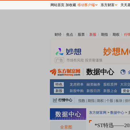
网站首页
加收藏
移动客户端
东方财富
天天
财经
焦点
股票
新股
期指
期权
行
数据中心
特色
龙虎榜单
融资融券
股权质押
大宗
新股
新股申购
新股日历
新股上会
资金
行情中心
指数
|
期指
|
期权
|
个股
|
板块
|
排
东方财富网
>
数据中心
>
*ST特迅
——2
全景图