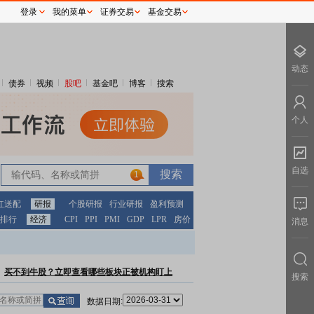
登录
我的菜单
证券交易
基金交易
动态
债券
视频
股吧
基金吧
博客
搜索
个人
自选
1
红送配
研报
个股研报
行业研报
盈利预测
排行
经济
CPI
PPI
PMI
GDP
LPR
房价
消息
买不到牛股？立即查看哪些板块正被机构盯上
搜索
数据日期: