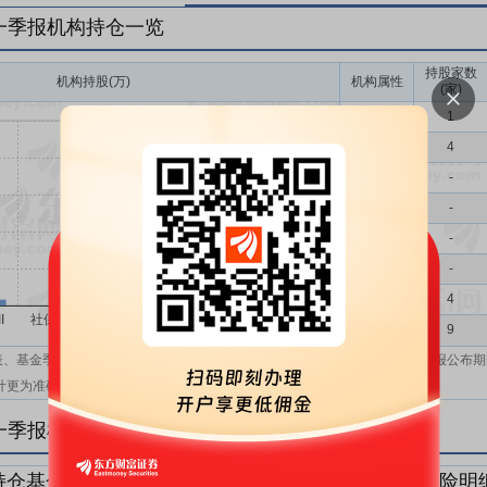
6年一季报机构持仓一览
持股家数
机构持股(万)
机构属性
(家)
基金
1
QFII
4
社保
-
保险
-
券商
-
信托
-
其他
4
机构汇总
9
表、基金季报、半年报和基金年报；在上市公司报表、基金季报、半年报和年报公布期
计更为准确。
6年一季报机构持仓明细
持仓基金明细
持仓QFII明细
持仓社保明细
持仓保险明