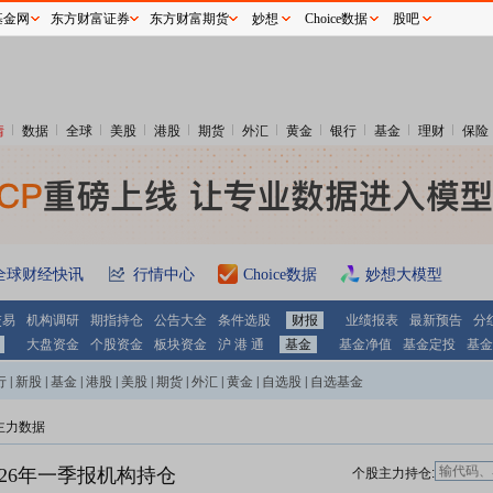
基金网
东方财富证券
东方财富期货
妙想
Choice数据
股吧
情
数据
全球
美股
港股
期货
外汇
黄金
银行
基金
理财
保险
全球财经快讯
行情中心
Choice数据
妙想大模型
交易
机构调研
期指持仓
公告大全
条件选股
财报
业绩报表
最新预告
分
大盘资金
个股资金
板块资金
沪 港 通
基金
基金净值
基金定投
基金
行
|
新股
|
基金
|
港股
|
美股
|
期货
|
外汇
|
黄金
|
自选股
|
自选基金
主力数据
026年一季报机构持仓
个股主力持仓: