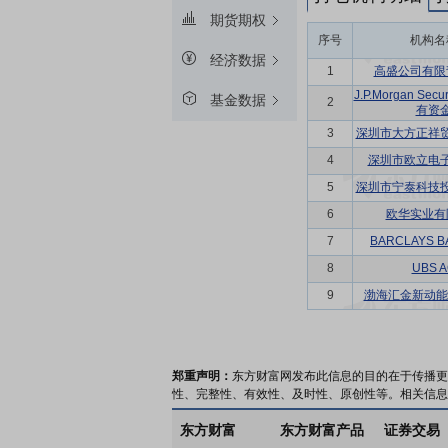
期货期权
序号
机构名
经济数据
1
高盛公司有限
J.P.Morgan Secu
基金数据
2
有资
3
深圳市大方正祥
4
深圳市欧立电
5
深圳市宁泰科技
6
欧华实业有
7
BARCLAYS B
8
UBS 
9
渤海汇金新动能
郑重声明：
东方财富网发布此信息的目的在于传播更
性、完整性、有效性、及时性、原创性等。相关信息
东方财富
东方财富产品
证券交易