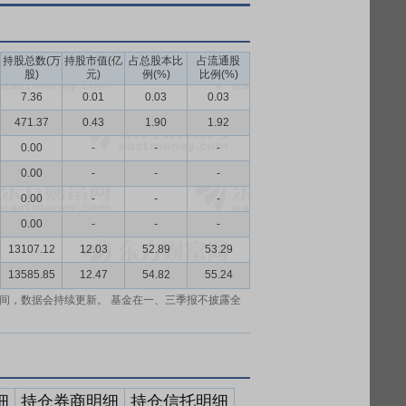
持股总数(万
持股市值(亿
占总股本比
占流通股
股)
元)
例(%)
比例(%)
7.36
0.01
0.03
0.03
471.37
0.43
1.90
1.92
0.00
-
-
-
0.00
-
-
-
0.00
-
-
-
0.00
-
-
-
13107.12
12.03
52.89
53.29
13585.85
12.47
54.82
55.24
间，数据会持续更新。 基金在一、三季报不披露全
细
持仓券商明细
持仓信托明细