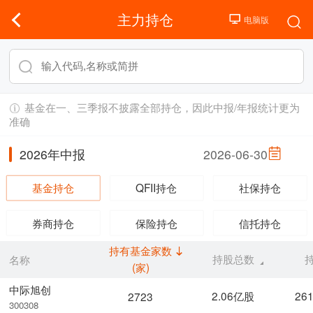
主力持仓
基金在一、三季报不披露全部持仓，因此中报/年报统计更为
准确
2026年中报
2026-06-30
基金持仓
QFII持仓
社保持仓
券商持仓
保险持仓
信托持仓
持有基金家数
持股总数
名称
(家)
中际旭创
2.06亿股
26
2723
300308