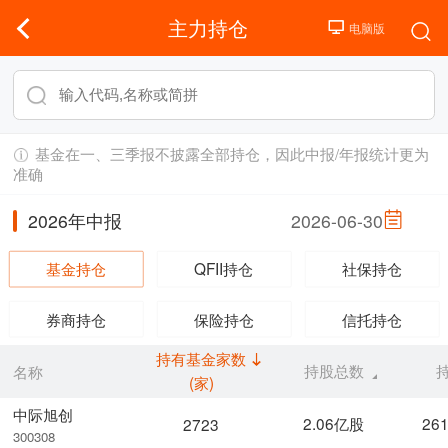
主力持仓
基金在一、三季报不披露全部持仓，因此中报/年报统计更为
准确
2026年中报
2026-06-30
基金持仓
QFII持仓
社保持仓
券商持仓
保险持仓
信托持仓
持有基金家数
持股总数
名称
(家)
中际旭创
2.06亿股
26
2723
300308