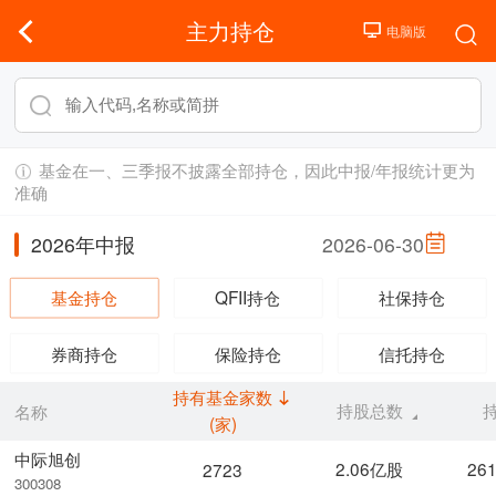
主力持仓
基金在一、三季报不披露全部持仓，因此中报/年报统计更为
准确
2026年中报
2026-06-30
基金持仓
QFII持仓
社保持仓
券商持仓
保险持仓
信托持仓
持有基金家数
持股总数
名称
(家)
中际旭创
2.06亿股
26
2723
300308