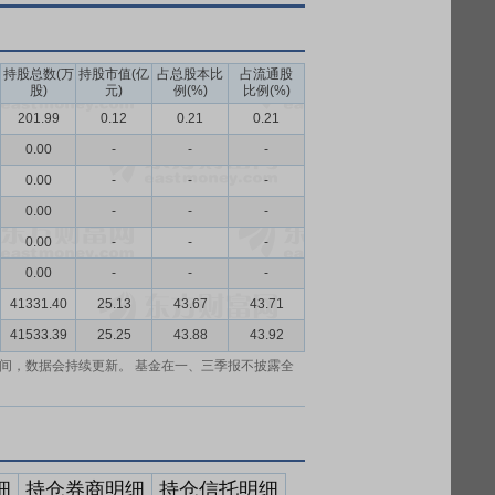
持股总数(万
持股市值(亿
占总股本比
占流通股
股)
元)
例(%)
比例(%)
201.99
0.12
0.21
0.21
0.00
-
-
-
0.00
-
-
-
0.00
-
-
-
0.00
-
-
-
0.00
-
-
-
41331.40
25.13
43.67
43.71
41533.39
25.25
43.88
43.92
间，数据会持续更新。 基金在一、三季报不披露全
细
持仓券商明细
持仓信托明细