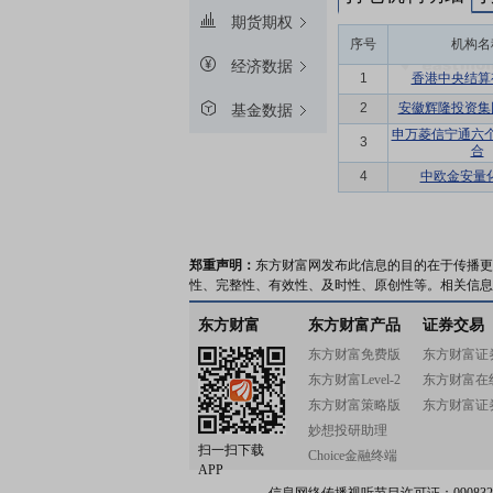
期货期权
序号
机构名
经济数据
1
香港中央结算
2
安徽辉隆投资集
基金数据
申万菱信宁通六
3
合
4
中欧金安量
郑重声明：
东方财富网发布此信息的目的在于传播更
性、完整性、有效性、及时性、原创性等。相关信息
东方财富
东方财富产品
证券交易
东方财富免费版
东方财富证
东方财富Level-2
东方财富在
东方财富策略版
东方财富证
妙想投研助理
扫一扫下载
Choice金融终端
APP