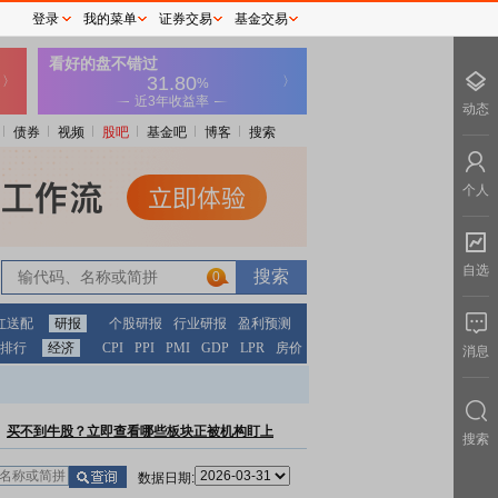
登录
我的菜单
证券交易
基金交易
动态
债券
视频
股吧
基金吧
博客
搜索
个人
自选
0
红送配
研报
个股研报
行业研报
盈利预测
排行
经济
CPI
PPI
PMI
GDP
LPR
房价
消息
买不到牛股？立即查看哪些板块正被机构盯上
搜索
数据日期: