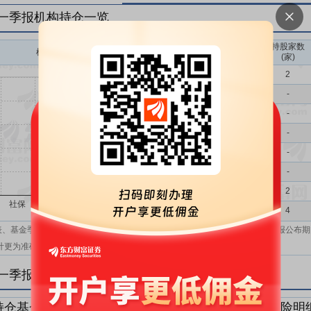
年一季报机构持仓一览
持股家数
机构持股(万)
机构属性
(家)
基金
2
QFII
-
社保
-
保险
-
券商
-
信托
-
其他
2
机构汇总
4
表、基金季报、半年报和基金年报；在上市公司报表、基金季报、半年报和年报公布期
计更为准确。
年一季报机构持仓明细
持仓基金明细
持仓QFII明细
持仓社保明细
持仓保险明