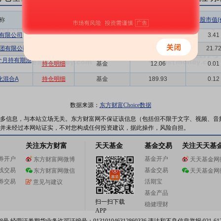
称
相关链接
机构属性
持股总数(万股)
持股市值(
有限公司
持仓明细
其他
5606.97
3.41
团有限公司
持仓明细
其他
35724.43
21.7
个月持有期混
持仓明细
基金
12.06
0.01
化混合A
持仓明细
基金
189.93
0.12
数据来源：
东方财富Choice数据
多信息，与本站立场无关。东方财富网不保证该信息（包括但不限于文字、视频、音
并未经过本网站证实，不对您构成任何投资建议，据此操作，风险自担。
关注东方财富
天天基金
基金交易
关注天天基
券开户
基金开户
东方财富网微博
天天基金网
线交易
基金交易
东方财富网微信
天天基金网
券交易
活期宝
意见与建议
基金产品
扫一扫下载
稳健理财
APP