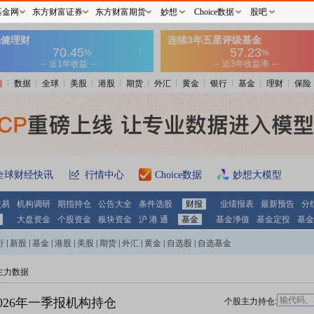
基金网
东方财富证券
东方财富期货
妙想
Choice数据
股吧
情
数据
全球
美股
港股
期货
外汇
黄金
银行
基金
理财
保险
全球财经快讯
行情中心
Choice数据
妙想大模型
交易
机构调研
期指持仓
公告大全
条件选股
财报
业绩报表
最新预告
分
大盘资金
个股资金
板块资金
沪 港 通
基金
基金净值
基金定投
基金
行
|
新股
|
基金
|
港股
|
美股
|
期货
|
外汇
|
黄金
|
自选股
|
自选基金
主力数据
026年一季报机构持仓
个股主力持仓: