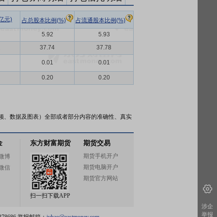
亿元)
占总股本比例(%)
占流通股本比例(%)
5.92
5.93
2
37.74
37.78
0.01
0.01
0.20
0.20
频、数据及图表）全部或者部分内容的准确性、真实
金
东方财富期货
期货交易
期货手机开户
微博
期货电脑开户
微信
期货官方网站
扫一扫下载APP
涉企
举报