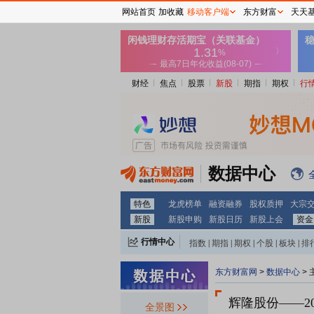
网站首页
加收藏
移动客户端
东方财富
天天
财经
焦点
股票
新股
期指
期权
行
数据中心
特色
龙虎榜单
融资融券
股权质押
大宗
新股
新股申购
新股日历
新股上会
资金
行情中心
指数
|
期指
|
期权
|
个股
|
板块
|
排
东方财富网
>
数据中心
>
辉隆股份
——2
全景图