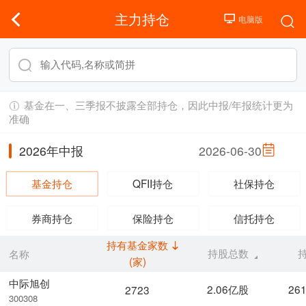
主力持仓
基金在一、三季报不披露全部持仓，因此中报/年报统计更为
准确
2026年中报
2026-06-30
基金持仓
QFII持仓
社保持仓
券商持仓
保险持仓
信托持仓
持有基金家数
持股总数
名称
(家)
中际旭创
2.06亿股
26
2723
300308