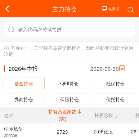
主力持仓
基金在一、三季报不披露全部持仓，因此中报/年报统计更为
准确
2026年中报
2026-06-30
基金持仓
QFII持仓
社保持仓
券商持仓
保险持仓
信托持仓
持有基金家数
持股总数
名称
(家)
中际旭创
2.06亿股
26
2723
300308