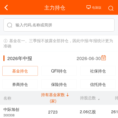
主力持仓
基金在一、三季报不披露全部持仓，因此中报/年报统计更为
准确
2026年中报
2026-06-30
基金持仓
QFII持仓
社保持仓
券商持仓
保险持仓
信托持仓
持有基金家数
持股总数
名称
(家)
中际旭创
2.06亿股
26
2723
300308