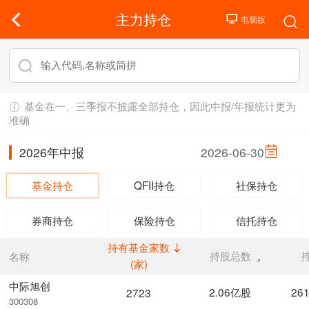
主力持仓
基金在一、三季报不披露全部持仓，因此中报/年报统计更为
准确
2026年中报
2026-06-30
基金持仓
QFII持仓
社保持仓
券商持仓
保险持仓
信托持仓
持有基金家数
持股总数
名称
(家)
中际旭创
2.06亿股
26
2723
300308