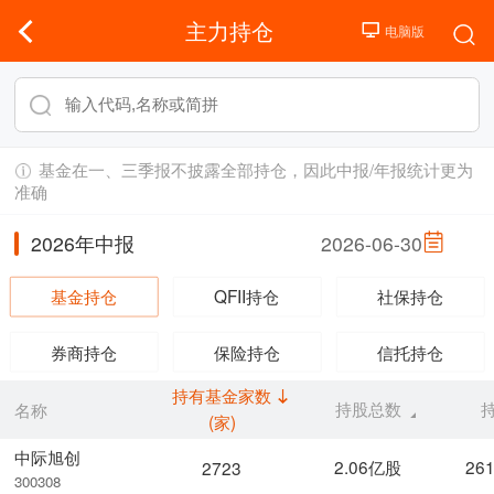
主力持仓
基金在一、三季报不披露全部持仓，因此中报/年报统计更为
准确
2026年中报
2026-06-30
基金持仓
QFII持仓
社保持仓
券商持仓
保险持仓
信托持仓
持有基金家数
持股总数
名称
(家)
中际旭创
2.06亿股
26
2723
300308