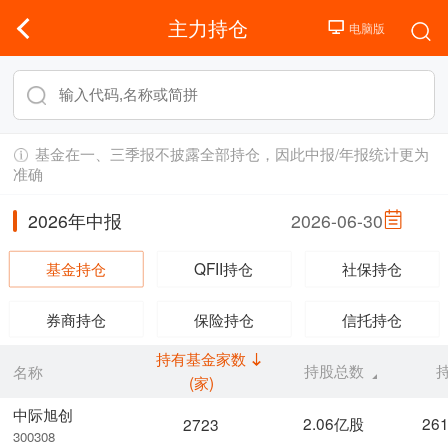
主力持仓
基金在一、三季报不披露全部持仓，因此中报/年报统计更为
准确
2026年中报
2026-06-30
基金持仓
QFII持仓
社保持仓
券商持仓
保险持仓
信托持仓
持有基金家数
持股总数
名称
(家)
中际旭创
2.06亿股
26
2723
300308