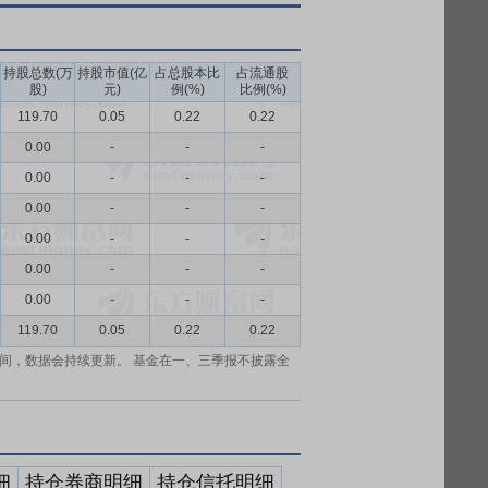
持股总数(万
持股市值(亿
占总股本比
占流通股
股)
元)
例(%)
比例(%)
119.70
0.05
0.22
0.22
0.00
-
-
-
0.00
-
-
-
0.00
-
-
-
0.00
-
-
-
0.00
-
-
-
0.00
-
-
-
119.70
0.05
0.22
0.22
间，数据会持续更新。 基金在一、三季报不披露全
细
持仓券商明细
持仓信托明细