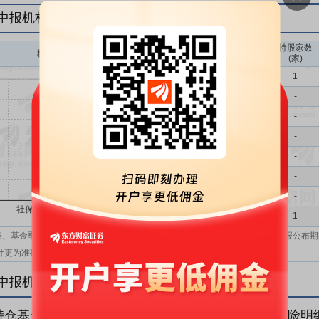
年中报机构持仓一览
持股家数
机构持股(万)
机构属性
(家)
基金
1
QFII
-
社保
-
保险
-
券商
-
信托
-
其他
-
机构汇总
1
表、基金季报、半年报和基金年报；在上市公司报表、基金季报、半年报和年报公布期
计更为准确。
年中报机构持仓明细
持仓基金明细
持仓QFII明细
持仓社保明细
持仓保险明