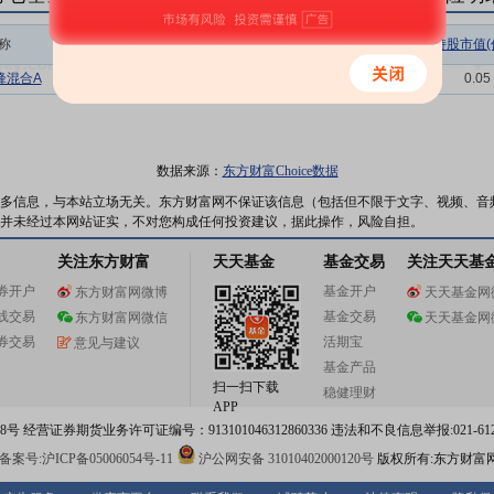
称
相关链接
机构属性
持股总数(万股)
持股市值(
锋混合A
持仓明细
基金
119.70
0.05
数据来源：
东方财富Choice数据
多信息，与本站立场无关。东方财富网不保证该信息（包括但不限于文字、视频、音
并未经过本网站证实，不对您构成任何投资建议，据此操作，风险自担。
关注东方财富
天天基金
基金交易
关注天天基
券开户
基金开户
东方财富网微博
天天基金网
线交易
基金交易
东方财富网微信
天天基金网
券交易
活期宝
意见与建议
基金产品
扫一扫下载
稳健理财
APP
 经营证券期货业务许可证编号：913101046312860336 违法和不良信息举报:021-612
案号:沪ICP备05006054号-11
沪公网安备 31010402000120号
版权所有:东方财富