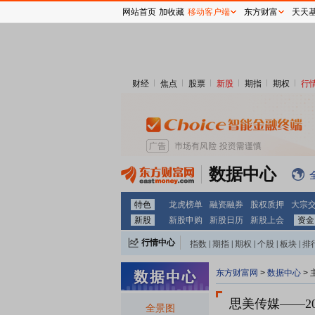
网站首页
加收藏
移动客户端
东方财富
天天
财经
焦点
股票
新股
期指
期权
行
数据中心
特色
龙虎榜单
融资融券
股权质押
大宗
新股
新股申购
新股日历
新股上会
资金
行情中心
指数
|
期指
|
期权
|
个股
|
板块
|
排
东方财富网
>
数据中心
>
思美传媒
——2
全景图