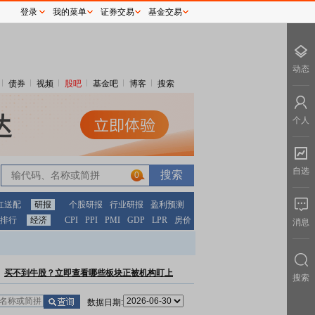
登录
我的菜单
证券交易
基金交易
动态
债券
视频
股吧
基金吧
博客
搜索
个人
自选
0
红送配
研报
个股研报
行业研报
盈利预测
排行
经济
CPI
PPI
PMI
GDP
LPR
房价
消息
买不到牛股？立即查看哪些板块正被机构盯上
搜索
数据日期: