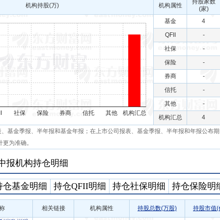
持股家数
机构持股(万)
机构属性
(家)
基金
4
QFII
-
社保
-
保险
-
券商
-
信托
-
其他
-
机构汇总
4
表、基金季报、半年报和基金年报；在上市公司报表、基金季报、半年报和年报公布期
计更为准确。
年中报机构持仓明细
持仓基金明细
持仓QFII明细
持仓社保明细
持仓保险明
称
相关链接
机构属性
持股总数(万股)
持股市值(