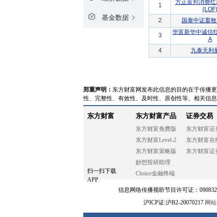
方正富邦消费红
1
(LOF
基金数据
2
国泰中证畜牧
华富新华中诚信
3
A
4
九泰天利
郑重声明：
东方财富网发布此信息的目的在于传播更
性、完整性、有效性、及时性、原创性等。相关信息
东方财富
东方财富产品
证券交易
东方财富免费版
东方财富证
东方财富Level-2
东方财富在
东方财富策略版
东方财富证
妙想投研助理
扫一扫下载
Choice金融终端
APP
信息网络传播视听节目许可证：0908328号
沪ICP证:沪B2-20070217
网站备