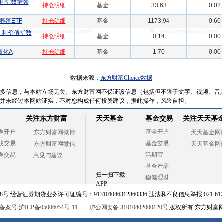
利指数增强
持仓明细
基金
33.63
0.02
)
养殖ETF
持仓明细
基金
1173.94
0.60
红利价值指数
持仓明细
基金
0.14
0.00
量化A
持仓明细
基金
1.70
0.00
数据来源：
东方财富Choice数据
多信息，与本站立场无关。东方财富网不保证该信息（包括但不限于文字、视频、音
并未经过本网站证实，不对您构成任何投资建议，据此操作，风险自担。
关注东方财富
天天基金
基金交易
关注天天基
券开户
基金开户
东方财富网微博
天天基金网
线交易
基金交易
东方财富网微信
天天基金网
券交易
活期宝
意见与建议
基金产品
扫一扫下载
稳健理财
APP
 经营证券期货业务许可证编号：913101046312860336 违法和不良信息举报:021-612
案号:沪ICP备05006054号-11
沪公网安备 31010402000120号
版权所有:东方财富