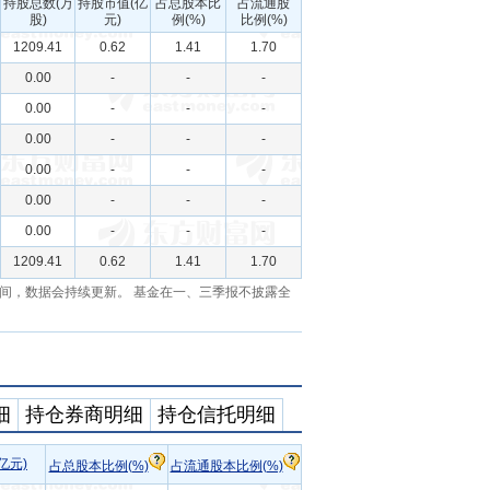
持股总数(万
持股市值(亿
占总股本比
占流通股
股)
元)
例(%)
比例(%)
1209.41
0.62
1.41
1.70
0.00
-
-
-
0.00
-
-
-
0.00
-
-
-
0.00
-
-
-
0.00
-
-
-
0.00
-
-
-
1209.41
0.62
1.41
1.70
间，数据会持续更新。 基金在一、三季报不披露全
细
持仓券商明细
持仓信托明细
亿元)
占总股本比例(%)
占流通股本比例(%)