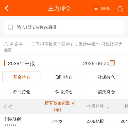
主力持仓
基金在一、三季报不披露全部持仓，因此中报/年报统计更为
准确
2026年中报
2026-06-30
基金持仓
QFII持仓
社保持仓
券商持仓
保险持仓
信托持仓
持有基金家数
持股总数
名称
(家)
中际旭创
2.06亿股
26
2723
300308