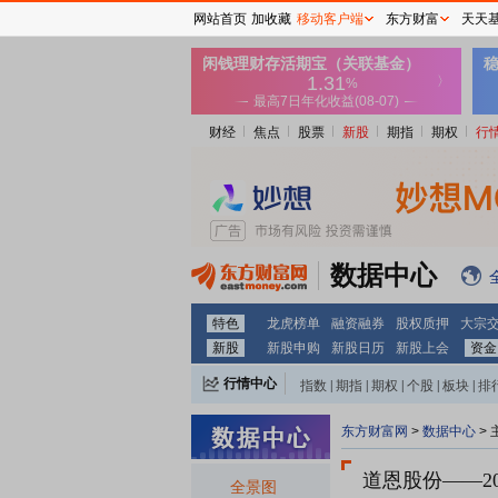
网站首页
加收藏
移动客户端
东方财富
天天
财经
焦点
股票
新股
期指
期权
行
数据中心
特色
龙虎榜单
融资融券
股权质押
大宗
新股
新股申购
新股日历
新股上会
资金
行情中心
指数
|
期指
|
期权
|
个股
|
板块
|
排
东方财富网
>
数据中心
>
道恩股份
——2
全景图