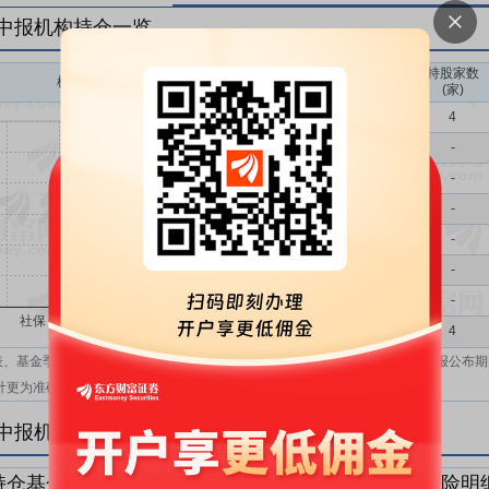
年中报机构持仓一览
持股家数
机构持股(万)
机构属性
(家)
基金
4
QFII
-
社保
-
保险
-
券商
-
信托
-
其他
-
机构汇总
4
表、基金季报、半年报和基金年报；在上市公司报表、基金季报、半年报和年报公布期
计更为准确。
年中报机构持仓明细
持仓基金明细
持仓QFII明细
持仓社保明细
持仓保险明