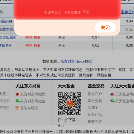
称
相关链接
机构属性
持股总数(万股)
持股市值(
增强策略ETF
持仓明细
基金
12.79
0.04
0指数增强A
持仓明细
基金
37.54
0.11
0优选股票A
持仓明细
基金
0.97
0.00
鑫债券A
持仓明细
基金
0.61
0.00
数据来源：
东方财富Choice数据
多信息，与本站立场无关。东方财富网不保证该信息（包括但不限于文字、视频、音
并未经过本网站证实，不对您构成任何投资建议，据此操作，风险自担。
关注东方财富
天天基金
基金交易
关注天天基
券开户
基金开户
东方财富网微博
天天基金网
线交易
基金交易
东方财富网微信
天天基金网
券交易
活期宝
意见与建议
基金产品
扫一扫下载
稳健理财
APP
 经营证券期货业务许可证编号：913101046312860336 违法和不良信息举报:021-612