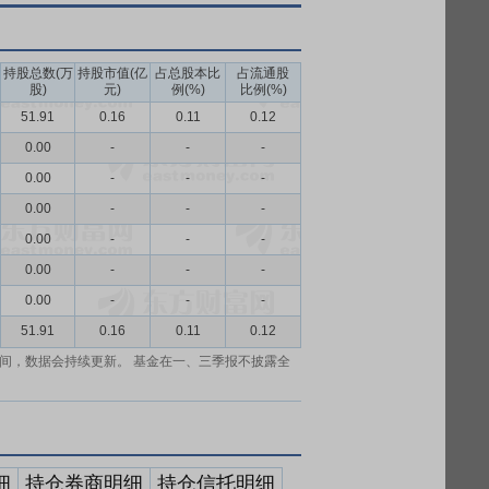
持股总数(万
持股市值(亿
占总股本比
占流通股
股)
元)
例(%)
比例(%)
51.91
0.16
0.11
0.12
0.00
-
-
-
0.00
-
-
-
0.00
-
-
-
0.00
-
-
-
0.00
-
-
-
0.00
-
-
-
51.91
0.16
0.11
0.12
间，数据会持续更新。 基金在一、三季报不披露全
细
持仓券商明细
持仓信托明细