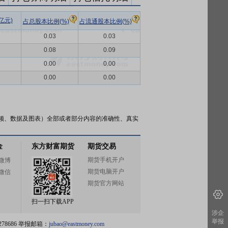
亿元)
占总股本比例(%)
占流通股本比例(%)
0.03
0.03
0.08
0.09
0.00
0.00
0.00
0.00
频、数据及图表）全部或者部分内容的准确性、真实
金
东方财富期货
期货交易
期货手机开户
微博
期货电脑开户
微信
期货官方网站
扫一扫下载APP
涉企
举报
78686 举报邮箱：
jubao@eastmoney.com