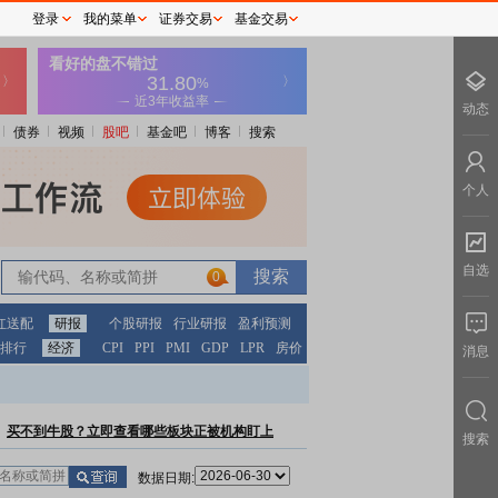
登录
我的菜单
证券交易
基金交易
动态
债券
视频
股吧
基金吧
博客
搜索
个人
自选
0
红送配
研报
个股研报
行业研报
盈利预测
排行
经济
CPI
PPI
PMI
GDP
LPR
房价
消息
买不到牛股？立即查看哪些板块正被机构盯上
搜索
数据日期: