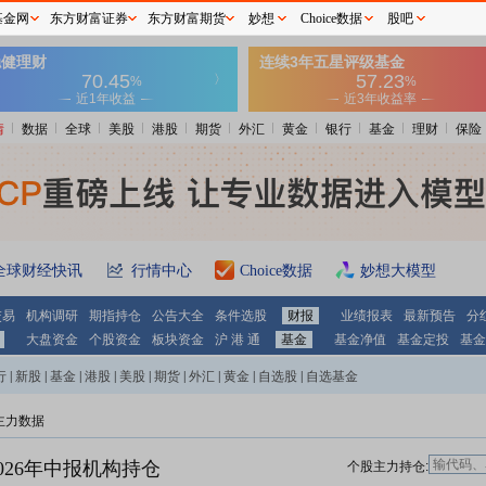
基金网
东方财富证券
东方财富期货
妙想
Choice数据
股吧
情
数据
全球
美股
港股
期货
外汇
黄金
银行
基金
理财
保险
全球财经快讯
行情中心
Choice数据
妙想大模型
交易
机构调研
期指持仓
公告大全
条件选股
财报
业绩报表
最新预告
分
大盘资金
个股资金
板块资金
沪 港 通
基金
基金净值
基金定投
基金
行
|
新股
|
基金
|
港股
|
美股
|
期货
|
外汇
|
黄金
|
自选股
|
自选基金
主力数据
026年中报机构持仓
个股主力持仓: