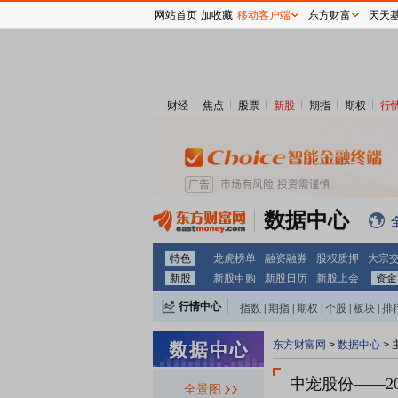
网站首页
加收藏
移动客户端
东方财富
天天
财经
焦点
股票
新股
期指
期权
行
数据中心
特色
龙虎榜单
融资融券
股权质押
大宗
新股
新股申购
新股日历
新股上会
资金
行情中心
指数
|
期指
|
期权
|
个股
|
板块
|
排
东方财富网
>
数据中心
>
中宠股份
——2
全景图