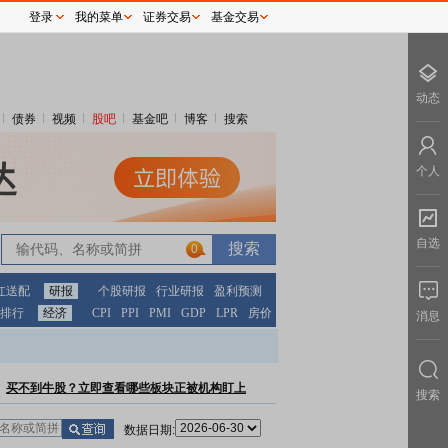
登录
我的菜单
证券交易
基金交易
动态
债券
视频
股吧
基金吧
博客
搜索
个人
自选
0
红送配
研报
个股研报
行业研报
盈利预测
排行
经济
CPI
PPI
PMI
GDP
LPR
房价
消息
买不到牛股？立即查看哪些板块正被机构盯上
搜索
数据日期: