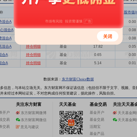
称
相关链接
机构属性
持股总数(万股)
持股市值(
势混合A
持仓明细
基金
1.84
0.00
心混合A
持仓明细
基金
30.26
0.08
费混合A
持仓明细
基金
30.00
0.08
活混合A
持仓明细
基金
17.82
0.05
混合A
持仓明细
基金
0.65
0.00
混合A
持仓明细
基金
5.14
0.01
数据来源：
东方财富Choice数据
多信息，与本站立场无关。东方财富网不保证该信息（包括但不限于文字、视频、音
并未经过本网站证实，不对您构成任何投资建议，据此操作，风险自担。
关注东方财富
天天基金
基金交易
关注天天基
券开户
基金开户
东方财富网微博
天天基金网
线交易
基金交易
东方财富网微信
天天基金网
券交易
活期宝
意见与建议
基金产品