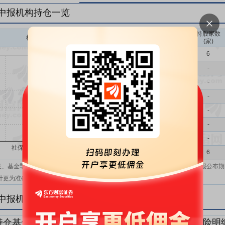
年中报机构持仓一览
持股家数
机构持股(万)
机构属性
(家)
基金
6
QFII
-
社保
-
保险
-
券商
-
信托
-
其他
-
机构汇总
6
表、基金季报、半年报和基金年报；在上市公司报表、基金季报、半年报和年报公布期
计更为准确。
年中报机构持仓明细
持仓基金明细
持仓QFII明细
持仓社保明细
持仓保险明