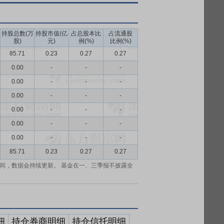
持股总数(万
持股市值(亿
占总股本比
占流通股
股)
元)
例(%)
比例(%)
85.71
0.23
0.27
0.27
0.00
-
-
-
0.00
-
-
-
0.00
-
-
-
0.00
-
-
-
0.00
-
-
-
0.00
-
-
-
85.71
0.23
0.27
0.27
间，数据会持续更新。 基金在一、三季报不披露全
细
持仓券商明细
持仓信托明细