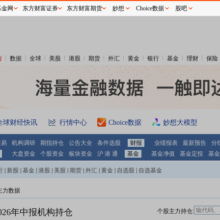
基金网
东方财富证券
东方财富期货
妙想
Choice数据
股吧
情
数据
全球
美股
港股
期货
外汇
黄金
银行
基金
理财
保险
全球财经快讯
行情中心
Choice数据
妙想大模型
交易
机构调研
期指持仓
公告大全
条件选股
财报
业绩报表
最新预告
分
大盘资金
个股资金
板块资金
沪 港 通
基金
基金净值
基金定投
基金
行
|
新股
|
基金
|
港股
|
美股
|
期货
|
外汇
|
黄金
|
自选股
|
自选基金
主力数据
026年中报机构持仓
个股主力持仓: