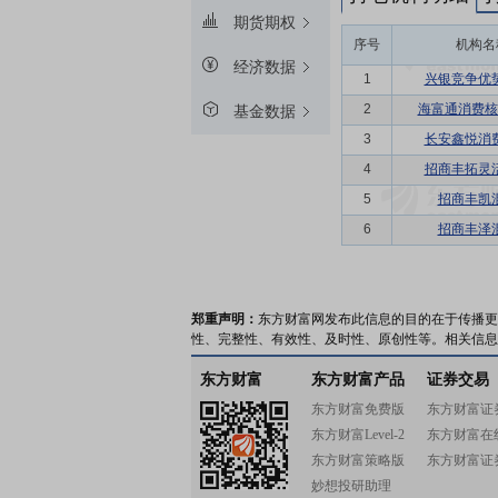
期货期权
序号
机构名
经济数据
1
兴银竞争优
2
海富通消费核
基金数据
3
长安鑫悦消
4
招商丰拓灵
5
招商丰凯
6
招商丰泽
郑重声明：
东方财富网发布此信息的目的在于传播更
性、完整性、有效性、及时性、原创性等。相关信息
东方财富
东方财富产品
证券交易
东方财富免费版
东方财富证
东方财富Level-2
东方财富在
东方财富策略版
东方财富证
妙想投研助理