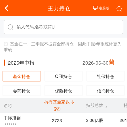
主力持仓
基金在一、三季报不披露全部持仓，因此中报/年报统计更为
准确
2026年中报
2026-06-30
基金持仓
QFII持仓
社保持仓
券商持仓
保险持仓
信托持仓
持有基金家数
持股总数
名称
(家)
中际旭创
2.06亿股
26
2723
300308