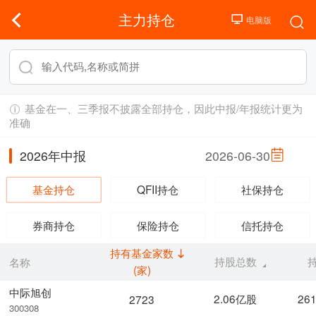
主力持仓
基金在一、三季报不披露全部持仓，因此中报/年报统计更为
准确
2026年中报
2026-06-30
基金持仓
QFII持仓
社保持仓
券商持仓
保险持仓
信托持仓
持有基金家数
持股总数
名称
(家)
中际旭创
2.06亿股
26
2723
300308