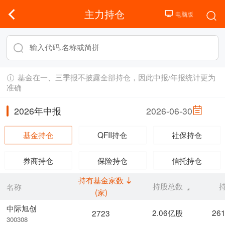
主力持仓
基金在一、三季报不披露全部持仓，因此中报/年报统计更为
准确
2026年中报
2026-06-30
基金持仓
QFII持仓
社保持仓
券商持仓
保险持仓
信托持仓
持有基金家数
持股总数
名称
(家)
中际旭创
2.06亿股
26
2723
300308