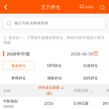
主力持仓
基金在一、三季报不披露全部持仓，因此中报/年报统计更为
准确
2026年中报
2026-06-30
基金持仓
QFII持仓
社保持仓
券商持仓
保险持仓
信托持仓
持有基金家数
持股总数
名称
(家)
中际旭创
2.06亿股
26
2723
300308