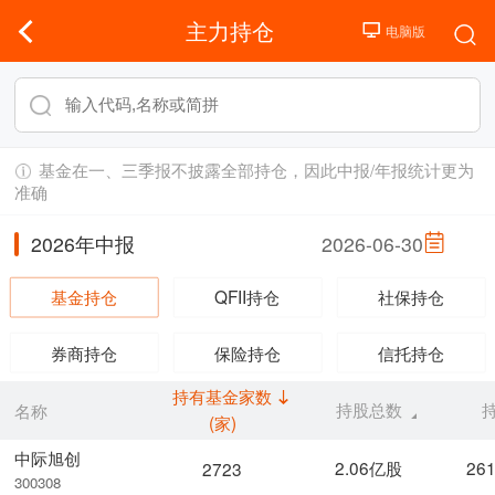
主力持仓
基金在一、三季报不披露全部持仓，因此中报/年报统计更为
准确
2026年中报
2026-06-30
基金持仓
QFII持仓
社保持仓
券商持仓
保险持仓
信托持仓
持有基金家数
持股总数
名称
(家)
中际旭创
2.06亿股
26
2723
300308